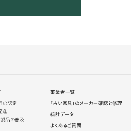
て
事業者一覧
示の認定
「古い家具」のメーカー確認と修理
促進
統計データ
木製品の普及
よくあるご質問