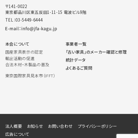
〒141-0022
東京都品川区東五反田1-11-15 電波ビル9階
TEL：03-5449-6444
本会について
事業者一覧
国産家具表示の認定
「古い家具」のメーカー確認と修理
輸出活動の促進
統計データ
合法木材・木製品の普及
よくあるご質問
東京国際家具見本市（IFFT）
法人概要
お知らせ
お問い合わせ
プライバシーポリシー
広告について