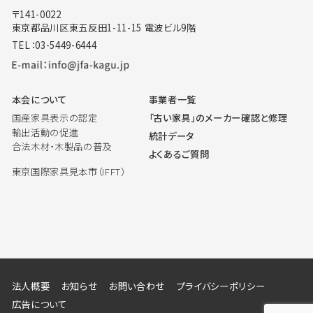
〒141-0022
東京都品川区東五反田1-11-15 電波ビル9階
TEL：03-5449-6444
本会について
事業者一覧
国産家具表示の認定
「古い家具」のメーカー確認と修理
輸出活動の促進
統計データ
合法木材・木製品の普及
よくあるご質問
東京国際家具見本市（IFFT）
法人概要
お知らせ
お問い合わせ
プライバシーポリシー
広告について