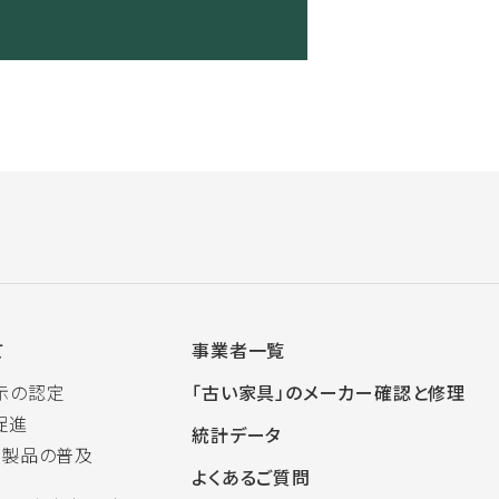
て
事業者一覧
示の認定
「古い家具」のメーカー確認と修理
促進
統計データ
木製品の普及
よくあるご質問