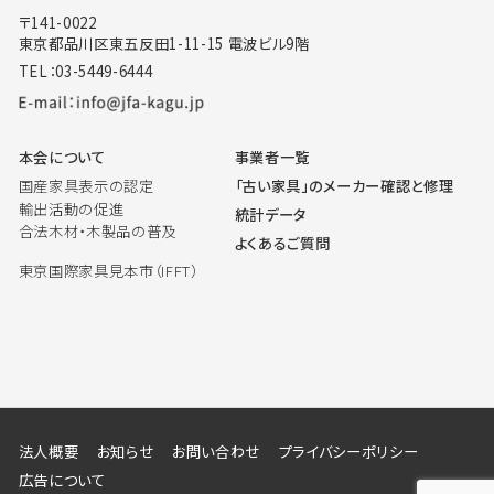
〒141-0022
東京都品川区東五反田1-11-15 電波ビル9階
TEL：03-5449-6444
本会について
事業者一覧
国産家具表示の認定
「古い家具」のメーカー確認と修理
輸出活動の促進
統計データ
合法木材・木製品の普及
よくあるご質問
東京国際家具見本市（IFFT）
法人概要
お知らせ
お問い合わせ
プライバシーポリシー
広告について