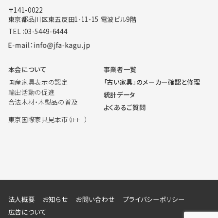
〒141-0022
東京都品川区東五反田1-11-15 電波ビル9階
TEL：03-5449-6444
本会について
事業者一覧
国産家具表示の認定
「古い家具」のメーカー確認と修理
輸出活動の促進
統計データ
合法木材・木製品の普及
よくあるご質問
東京国際家具見本市（IFFT）
法人概要
お知らせ
お問い合わせ
プライバシーポリシー
広告について