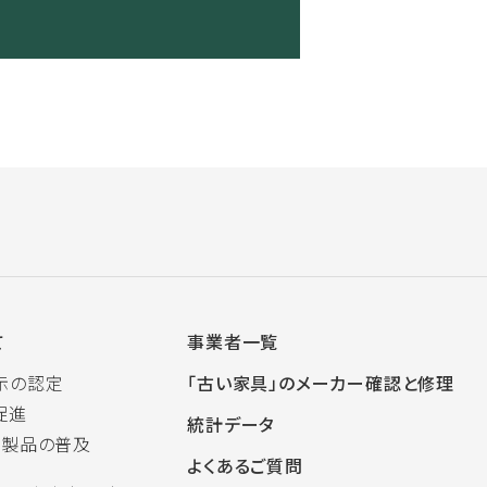
て
事業者一覧
示の認定
「古い家具」のメーカー確認と修理
促進
統計データ
木製品の普及
よくあるご質問