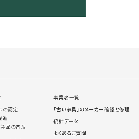
て
事業者一覧
示の認定
「古い家具」のメーカー確認と修理
促進
統計データ
木製品の普及
よくあるご質問