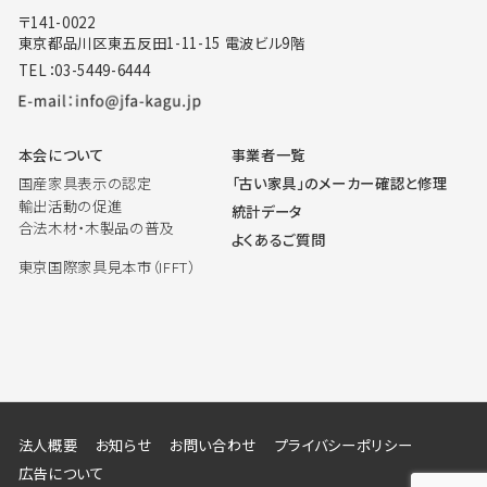
〒141-0022
東京都品川区東五反田1-11-15 電波ビル9階
TEL：03-5449-6444
本会について
事業者一覧
国産家具表示の認定
「古い家具」のメーカー確認と修理
輸出活動の促進
統計データ
合法木材・木製品の普及
よくあるご質問
東京国際家具見本市（IFFT）
法人概要
お知らせ
お問い合わせ
プライバシーポリシー
広告について