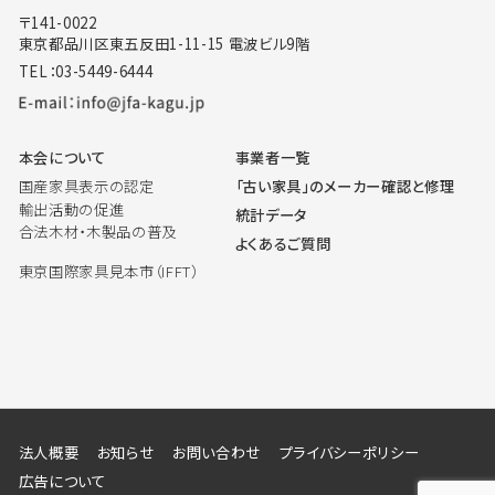
〒141-0022
東京都品川区東五反田1-11-15 電波ビル9階
TEL：03-5449-6444
本会について
事業者一覧
国産家具表示の認定
「古い家具」のメーカー確認と修理
輸出活動の促進
統計データ
合法木材・木製品の普及
よくあるご質問
東京国際家具見本市（IFFT）
法人概要
お知らせ
お問い合わせ
プライバシーポリシー
広告について