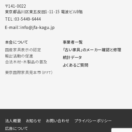
〒141-0022
東京都品川区東五反田1-11-15 電波ビル9階
TEL：03-5449-6444
本会について
事業者一覧
国産家具表示の認定
「古い家具」のメーカー確認と修理
輸出活動の促進
統計データ
合法木材・木製品の普及
よくあるご質問
東京国際家具見本市（IFFT）
法人概要
お知らせ
お問い合わせ
プライバシーポリシー
広告について