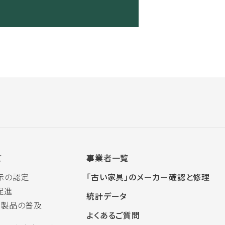
て
事業者一覧
示の認定
「古い家具」のメーカー確認と修理
促進
統計データ
木製品の普及
よくあるご質問