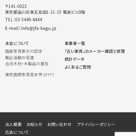
〒141-0022
東京都品川区東五反田1-11-15 電波ビル9階
TEL：03-5449-6444
本会について
事業者一覧
国産家具表示の認定
「古い家具」のメーカー確認と修理
輸出活動の促進
統計データ
合法木材・木製品の普及
よくあるご質問
東京国際家具見本市（IFFT）
法人概要
お知らせ
お問い合わせ
プライバシーポリシー
広告について