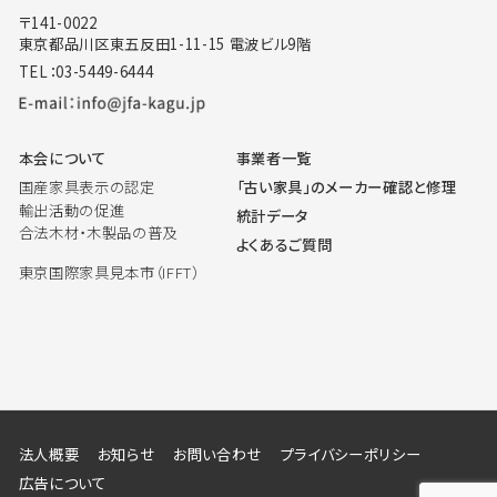
〒141-0022
東京都品川区東五反田1-11-15 電波ビル9階
TEL：03-5449-6444
本会について
事業者一覧
国産家具表示の認定
「古い家具」のメーカー確認と修理
輸出活動の促進
統計データ
合法木材・木製品の普及
よくあるご質問
東京国際家具見本市（IFFT）
法人概要
お知らせ
お問い合わせ
プライバシーポリシー
広告について