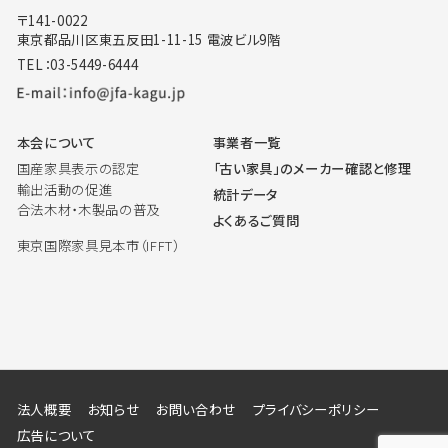
〒141-0022
東京都品川区東五反田1-11-15 電波ビル9階
TEL：03-5449-6444
本会について
事業者一覧
国産家具表示の認定
「古い家具」のメーカー確認と修理
輸出活動の促進
統計データ
合法木材・木製品の普及
よくあるご質問
東京国際家具見本市（IFFT）
法人概要
お知らせ
お問い合わせ
プライバシーポリシー
広告について