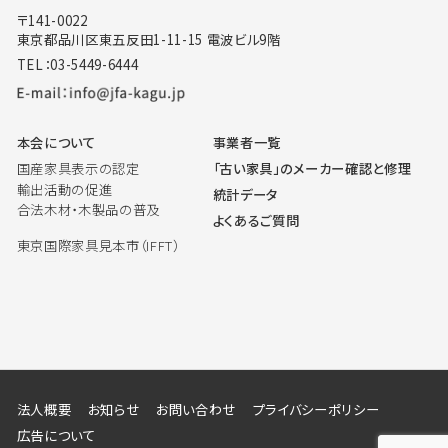
〒141-0022
東京都品川区東五反田1-11-15 電波ビル9階
TEL：03-5449-6444
本会について
事業者一覧
国産家具表示の認定
「古い家具」のメーカー確認と修理
輸出活動の促進
統計データ
合法木材・木製品の普及
よくあるご質問
東京国際家具見本市（IFFT）
法人概要
お知らせ
お問い合わせ
プライバシーポリシー
広告について