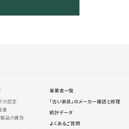
て
事業者一覧
示の認定
「古い家具」のメーカー確認と修理
促進
統計データ
木製品の普及
よくあるご質問