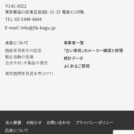
〒141-0022
東京都品川区東五反田1-11-15 電波ビル9階
TEL：03-5449-6444
本会について
事業者一覧
国産家具表示の認定
「古い家具」のメーカー確認と修理
輸出活動の促進
統計データ
合法木材・木製品の普及
よくあるご質問
東京国際家具見本市（IFFT）
法人概要
お知らせ
お問い合わせ
プライバシーポリシー
広告について