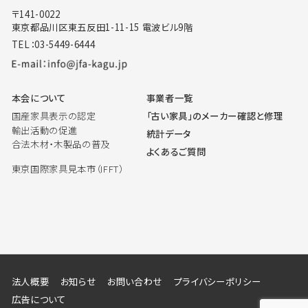
〒141-0022
東京都品川区東五反田1-11-15 電波ビル9階
TEL：03-5449-6444
本会について
事業者一覧
国産家具表示の認定
「古い家具」のメーカー確認と修理
輸出活動の促進
統計データ
合法木材・木製品の普及
よくあるご質問
東京国際家具見本市（IFFT）
法人概要
お知らせ
お問い合わせ
プライバシーポリシー
広告について