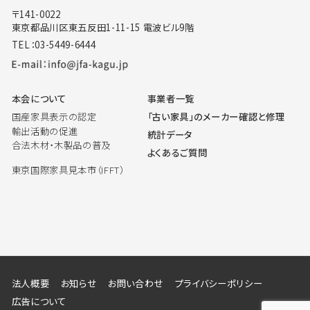
〒141-0022
東京都品川区東五反田1-11-15 電波ビル9階
TEL：03-5449-6444
本会について
事業者一覧
国産家具表示の認定
「古い家具」のメーカー確認と修理
輸出活動の促進
統計データ
合法木材・木製品の普及
よくあるご質問
東京国際家具見本市（IFFT）
法人概要
お知らせ
お問い合わせ
プライバシーポリシー
広告について