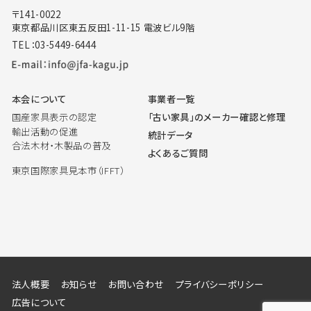
〒141-0022
東京都品川区東五反田1-11-15 電波ビル9階
TEL：03-5449-6444
本会について
事業者一覧
国産家具表示の認定
「古い家具」のメーカー確認と修理
輸出活動の促進
統計データ
合法木材・木製品の普及
よくあるご質問
東京国際家具見本市（IFFT）
法人概要
お知らせ
お問い合わせ
プライバシーポリシー
広告について