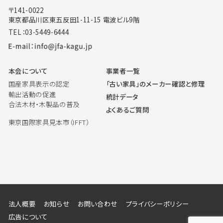
〒141-0022
東京都品川区東五反田1-11-15 電波ビル9階
TEL：03-5449-6444
本会について
事業者一覧
国産家具表示の認定
「古い家具」のメーカー確認と修理
輸出活動の促進
統計データ
合法木材・木製品の普及
よくあるご質問
東京国際家具見本市（IFFT）
法人概要
お知らせ
お問い合わせ
プライバシーポリシー
広告について