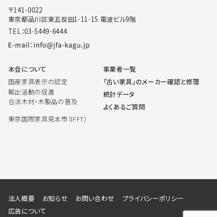
〒141-0022
東京都品川区東五反田1-11-15 電波ビル9階
TEL：03-5449-6444
本会について
事業者一覧
国産家具表示の認定
「古い家具」のメーカー確認と修理
輸出活動の促進
統計データ
合法木材・木製品の普及
よくあるご質問
東京国際家具見本市（IFFT）
法人概要
お知らせ
お問い合わせ
プライバシーポリシー
広告について