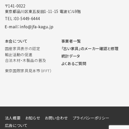
〒141-0022
東京都品川区東五反田1-11-15 電波ビル9階
TEL：03-5449-6444
本会について
事業者一覧
国産家具表示の認定
「古い家具」のメーカー確認と修理
輸出活動の促進
統計データ
合法木材・木製品の普及
よくあるご質問
東京国際家具見本市（IFFT）
法人概要
お知らせ
お問い合わせ
プライバシーポリシー
広告について