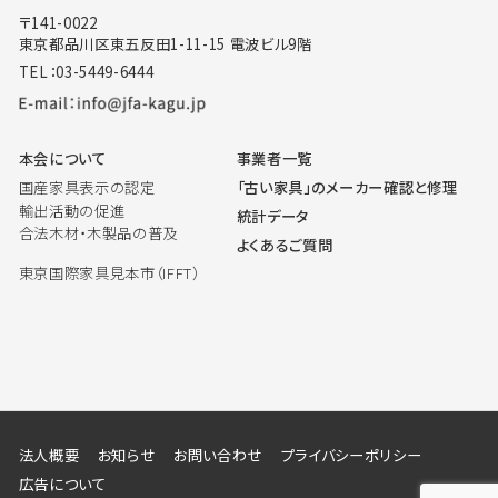
〒141-0022
東京都品川区東五反田1-11-15 電波ビル9階
TEL：03-5449-6444
本会について
事業者一覧
国産家具表示の認定
「古い家具」のメーカー確認と修理
輸出活動の促進
統計データ
合法木材・木製品の普及
よくあるご質問
東京国際家具見本市（IFFT）
法人概要
お知らせ
お問い合わせ
プライバシーポリシー
広告について