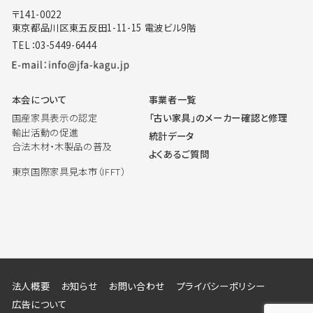
〒141-0022
東京都品川区東五反田1-11-15 電波ビル9階
TEL：03-5449-6444
本会について
事業者一覧
国産家具表示の認定
「古い家具」のメーカー確認と修理
輸出活動の促進
統計データ
合法木材・木製品の普及
よくあるご質問
東京国際家具見本市（IFFT）
法人概要
お知らせ
お問い合わせ
プライバシーポリシー
広告について