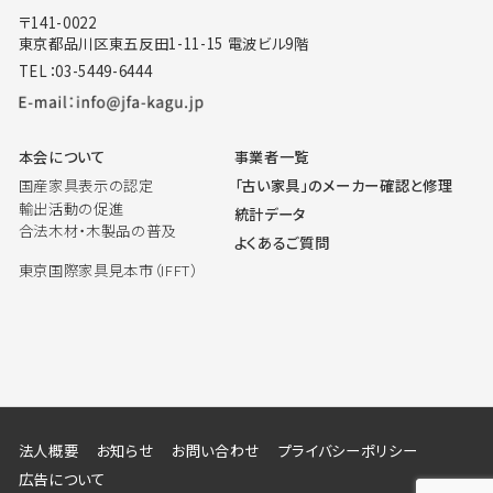
〒141-0022
東京都品川区東五反田1-11-15 電波ビル9階
TEL：03-5449-6444
本会について
事業者一覧
国産家具表示の認定
「古い家具」のメーカー確認と修理
輸出活動の促進
統計データ
合法木材・木製品の普及
よくあるご質問
東京国際家具見本市（IFFT）
法人概要
お知らせ
お問い合わせ
プライバシーポリシー
広告について