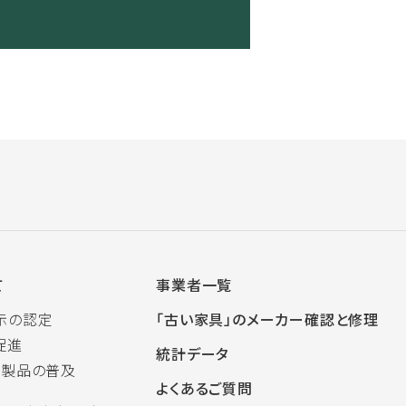
て
事業者一覧
示の認定
「古い家具」のメーカー確認と修理
促進
統計データ
木製品の普及
よくあるご質問