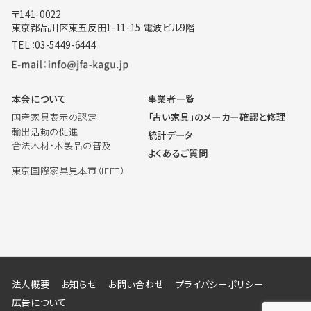
〒141-0022
東京都品川区東五反田1-11-15 電波ビル9階
TEL：03-5449-6444
本会について
事業者一覧
国産家具表示の認定
「古い家具」のメーカー確認と修理
輸出活動の促進
統計データ
合法木材・木製品の普及
よくあるご質問
東京国際家具見本市（IFFT）
法人概要
お知らせ
お問い合わせ
プライバシーポリシー
広告について