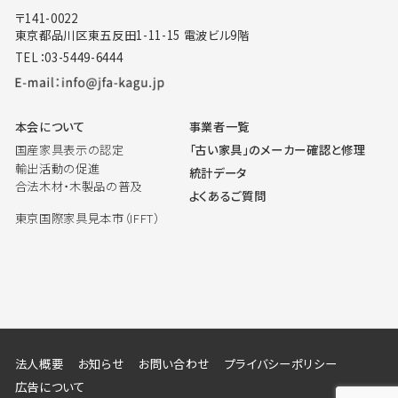
〒141-0022
東京都品川区東五反田1-11-15 電波ビル9階
TEL：03-5449-6444
本会について
事業者一覧
国産家具表示の認定
「古い家具」のメーカー確認と修理
輸出活動の促進
統計データ
合法木材・木製品の普及
よくあるご質問
東京国際家具見本市（IFFT）
法人概要
お知らせ
お問い合わせ
プライバシーポリシー
広告について