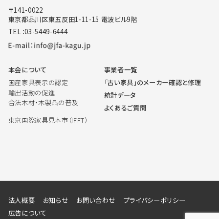
〒141-0022
東京都品川区東五反田1-11-15 電波ビル9階
TEL：03-5449-6444
本会について
事業者一覧
国産家具表示の認定
「古い家具」のメーカー確認と修理
輸出活動の促進
統計データ
合法木材・木製品の普及
よくあるご質問
東京国際家具見本市（IFFT）
法人概要
お知らせ
お問い合わせ
プライバシーポリシー
広告について