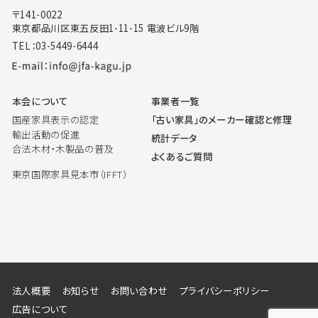
〒141-0022
東京都品川区東五反田1-11-15 電波ビル9階
TEL：03-5449-6444
本会について
事業者一覧
国産家具表示の認定
「古い家具」のメーカー確認と修理
輸出活動の促進
統計データ
合法木材・木製品の普及
よくあるご質問
東京国際家具見本市（IFFT）
法人概要
お知らせ
お問い合わせ
プライバシーポリシー
広告について