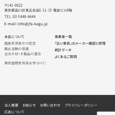
〒141-0022
東京都品川区東五反田1-11-15 電波ビル9階
TEL：03-5449-6444
本会について
事業者一覧
国産家具表示の認定
「古い家具」のメーカー確認と修理
輸出活動の促進
統計データ
合法木材・木製品の普及
よくあるご質問
東京国際家具見本市（IFFT）
法人概要
お知らせ
お問い合わせ
プライバシーポリシー
広告について