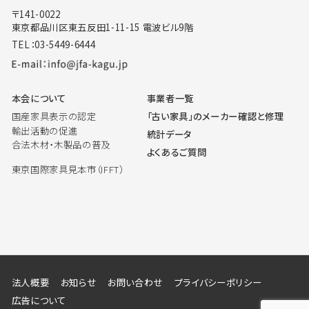
〒141-0022
東京都品川区東五反田1-11-15 電波ビル9階
TEL：03-5449-6444
本会について
事業者一覧
国産家具表示の認定
「古い家具」のメーカー確認と修理
輸出活動の促進
統計データ
合法木材・木製品の普及
よくあるご質問
東京国際家具見本市（IFFT）
法人概要
お知らせ
お問い合わせ
プライバシーポリシー
広告について