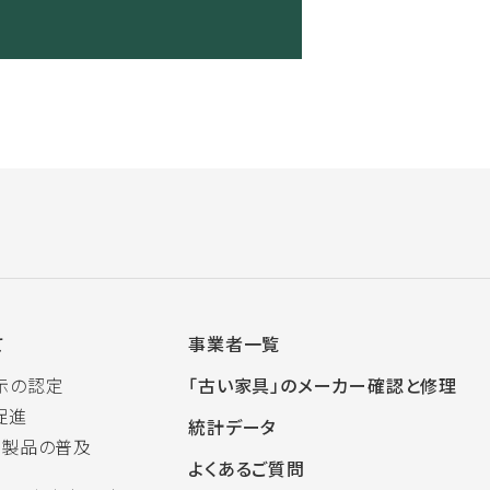
て
事業者一覧
示の認定
「古い家具」のメーカー確認と修理
促進
統計データ
木製品の普及
よくあるご質問