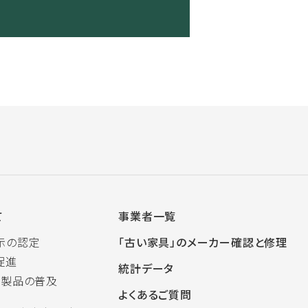
て
事業者一覧
示の認定
「古い家具」のメーカー確認と修理
促進
統計データ
木製品の普及
よくあるご質問