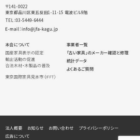
〒141-0022
東京都品川区東五反田1-11-15 電波ビル9階
TEL：03-5449-6444
本会について
事業者一覧
国産家具表示の認定
「古い家具」のメーカー確認と修理
輸出活動の促進
統計データ
合法木材・木製品の普及
よくあるご質問
東京国際家具見本市（IFFT）
法人概要
お知らせ
お問い合わせ
プライバシーポリシー
広告について