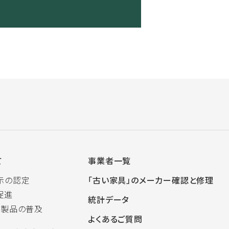
て
事業者一覧
示の認定
「古い家具」のメーカー確認と修理
促進
統計データ
木製品の普及
よくあるご質問