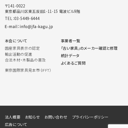
〒141-0022
東京都品川区東五反田1-11-15 電波ビル9階
TEL：03-5449-6444
本会について
事業者一覧
国産家具表示の認定
「古い家具」のメーカー確認と修理
輸出活動の促進
統計データ
合法木材・木製品の普及
よくあるご質問
東京国際家具見本市（IFFT）
法人概要
お知らせ
お問い合わせ
プライバシーポリシー
広告について