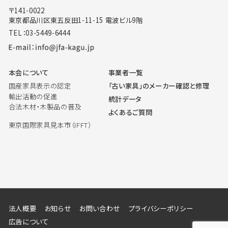
〒141-0022
東京都品川区東五反田1-11-15 電波ビル9階
TEL：03-5449-6444
本会について
事業者一覧
国産家具表示の認定
「古い家具」のメーカー確認と修理
輸出活動の促進
統計データ
合法木材・木製品の普及
よくあるご質問
東京国際家具見本市（IFFT）
法人概要
お知らせ
お問い合わせ
プライバシーポリシー
広告について