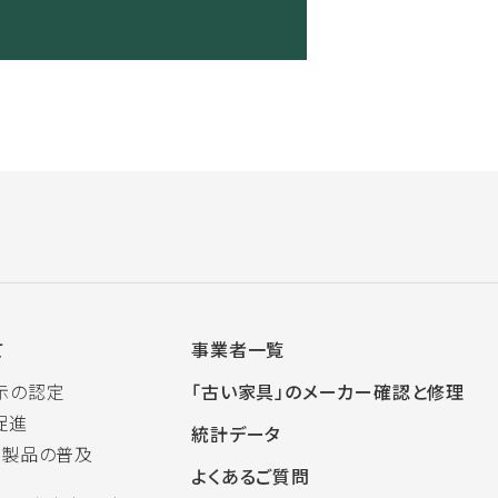
て
事業者一覧
示の認定
「古い家具」のメーカー確認と修理
促進
統計データ
木製品の普及
よくあるご質問