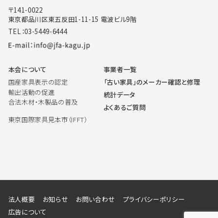
〒141-0022
東京都品川区東五反田1-11-15 電波ビル9階
TEL：03-5449-6444
本会について
事業者一覧
国産家具表示の認定
「古い家具」のメーカー確認と修理
輸出活動の促進
統計データ
合法木材・木製品の普及
よくあるご質問
東京国際家具見本市（IFFT）
法人概要
お知らせ
お問い合わせ
プライバシーポリシー
広告について