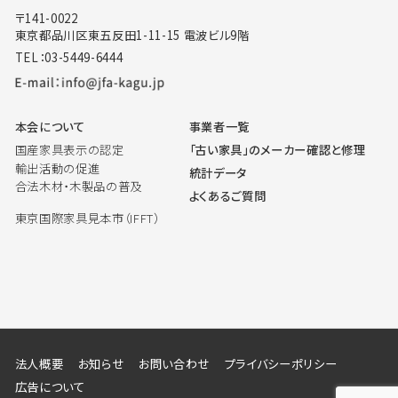
〒141-0022
東京都品川区東五反田1-11-15 電波ビル9階
TEL：03-5449-6444
本会について
事業者一覧
国産家具表示の認定
「古い家具」のメーカー確認と修理
輸出活動の促進
統計データ
合法木材・木製品の普及
よくあるご質問
東京国際家具見本市（IFFT）
法人概要
お知らせ
お問い合わせ
プライバシーポリシー
広告について