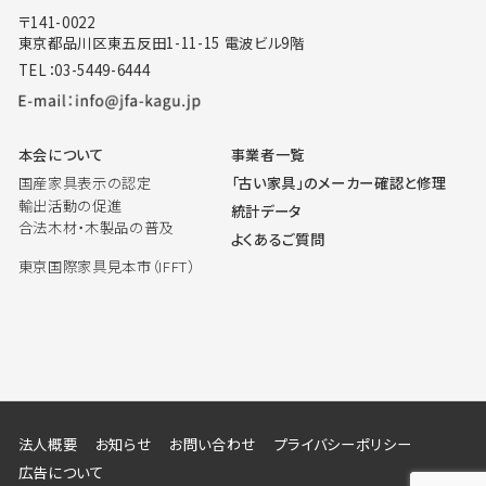
〒141-0022
東京都品川区東五反田1-11-15 電波ビル9階
TEL：03-5449-6444
本会について
事業者一覧
国産家具表示の認定
「古い家具」のメーカー確認と修理
輸出活動の促進
統計データ
合法木材・木製品の普及
よくあるご質問
東京国際家具見本市（IFFT）
法人概要
お知らせ
お問い合わせ
プライバシーポリシー
広告について