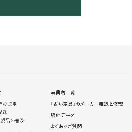
て
事業者一覧
示の認定
「古い家具」のメーカー確認と修理
促進
統計データ
木製品の普及
よくあるご質問