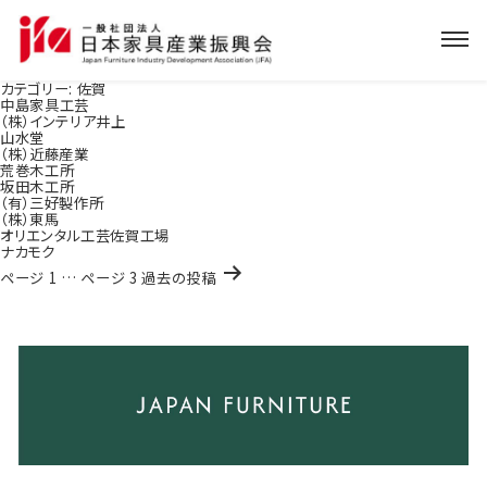
カテゴリー:
佐賀
中島家具工芸
（株）インテリア井上
山水堂
（株）近藤産業
荒巻木工所
坂田木工所
（有）三好製作所
（株）東馬
オリエンタル工芸佐賀工場
ナカモク
投
ページ 1
…
ページ 3
過去の
投稿
稿
ナ
ビ
ゲ
ー
シ
ョ
ン