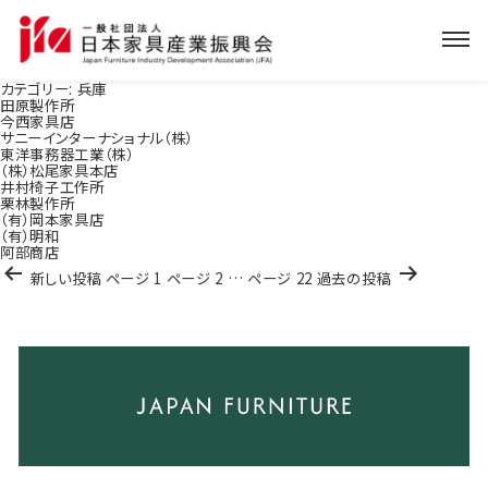
カテゴリー:
兵庫
田原製作所
今西家具店
サニーインターナショナル（株）
東洋事務器工業（株）
（株）松尾家具本店
井村椅子工作所
栗林製作所
（有）岡本家具店
（有）明和
阿部商店
投
新しい
投稿
ページ 1
ページ 2
…
ページ 22
過去の
投稿
稿
ナ
ビ
ゲ
ー
シ
ョ
ン