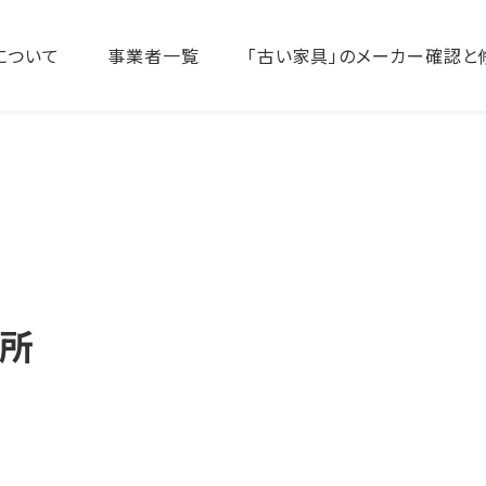
について
事業者一覧
「古い家具」のメーカー確認と
作所