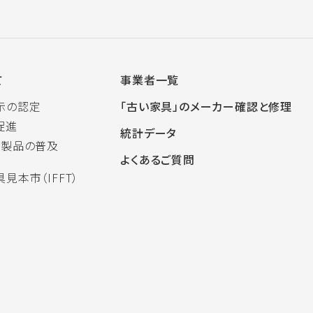
て
事業者一覧
示の認定
「古い家具」のメーカー確認と修理
促進
統計データ
木製品の普及
よくあるご質問
見本市（IFFT）